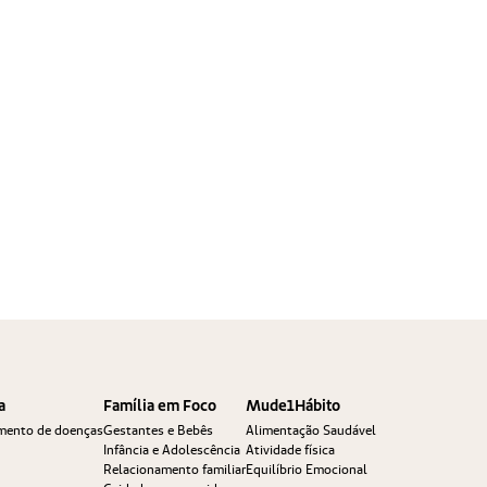
a
Família em Foco
Mude1Hábito
amento de doenças
Gestantes e Bebês
Alimentação Saudável
Infância e Adolescência
Atividade física
Relacionamento familiar
Equilíbrio Emocional