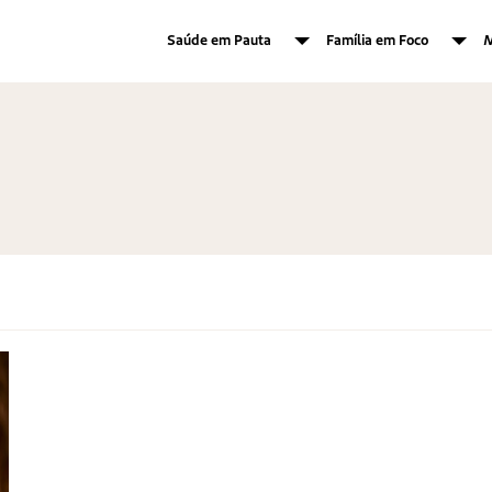
Saúde em Pauta
Família em Foco
M