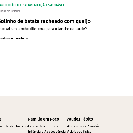
UDE1HÁBITO
/
ALIMENTAÇÃO SAUDÁVEL
 min de leitura
Bolinho de batata recheado com queijo
ue tal um lanche diferente para o lanche da tarde?
ontinuar lendo
a
Família em Foco
Mude1Hábito
amento de doenças
Gestantes e Bebês
Alimentação Saudável
Infância e Adolescência
Atividade física