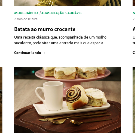
MUDE1HÁBITO
/
ALIMENTAÇÃO SAUDÁVEL
M
2 min de leitura
2
Batata ao murro crocante
Uma receita clássica que, acompanhada de um molho
U
suculento, pode virar uma entrada mais que especial
t
Continuar lendo
C