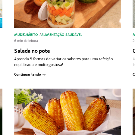
MUDE1HÁBITO
/
ALIMENTAÇÃO SAUDÁVEL
M
6 min de leitura
2
Salada no pote
a
Aprenda 5 formas de variar os sabores para uma refeição
U
equilibrada e muito gostosa!
i
Continuar lendo
C