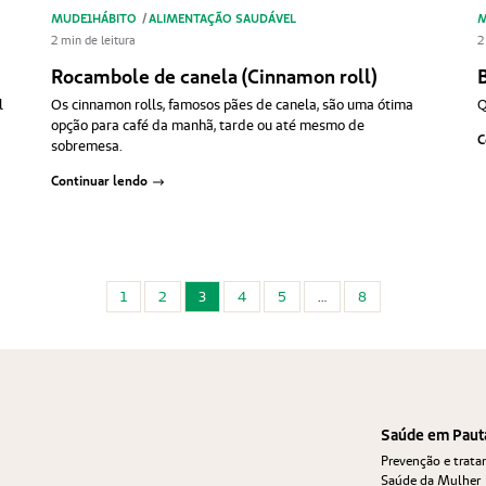
MUDE1HÁBITO
/
ALIMENTAÇÃO SAUDÁVEL
M
2 min de leitura
2
Rocambole de canela (Cinnamon roll)
l
Os cinnamon rolls, famosos pães de canela, são uma ótima
Q
opção para café da manhã, tarde ou até mesmo de
C
sobremesa.
Continuar lendo
1
2
3
4
5
…
8
Saúde em Paut
Prevenção e trat
Saúde da Mulher