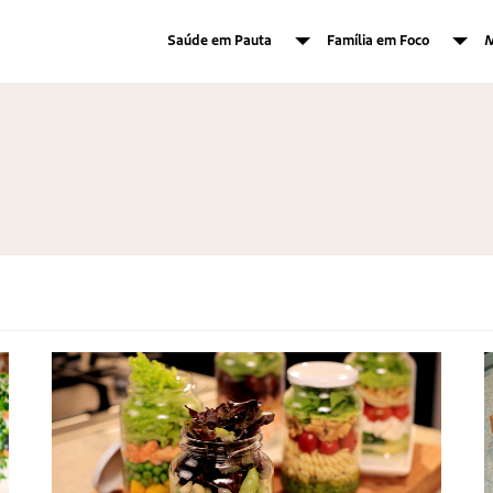
Saúde em Pauta
Família em Foco
M