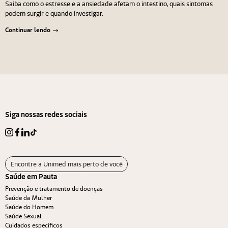
Saiba como o estresse e a ansiedade afetam o intestino, quais sintomas
podem surgir e quando investigar.
Continuar lendo
Navegação de Post
Anterior
Próximo
Siga nossas redes sociais
Encontre a Unimed mais perto de você
Saúde em Pauta
Prevenção e tratamento de doenças
Saúde da Mulher
Saúde do Homem
Saúde Sexual
Cuidados específicos