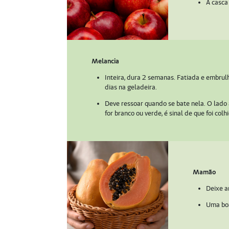
A casca
Melancia
Inteira, dura 2 semanas. Fatiada e embrulh
dias na geladeira.
Deve ressoar quando se bate nela. O lado
for branco ou verde, é sinal de que foi col
Mamão
Deixe a
Uma boa