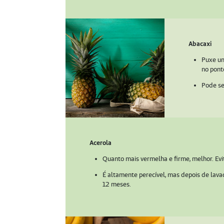
Abacaxi
Puxe um
no pont
Pode se
Acerola
Quanto mais vermelha e firme, melhor. Ev
É altamente perecível, mas depois de lava
12 meses.