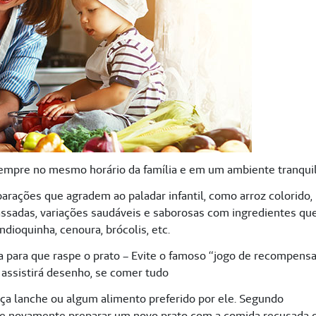
sempre no mesmo horário da família e em um ambiente tranqui
parações que agradem ao paladar infantil, como arroz colorido,
ssadas, variações saudáveis e saborosas com ingredientes qu
dioquinha, cenoura, brócolis, etc.
ta para que raspe o prato – Evite o famoso “jogo de recompensa
assistirá desenho, se comer tudo
eça lanche ou algum alimento preferido por ele. Segundo
ome e novamente preparar um novo prato com a comida recusada 