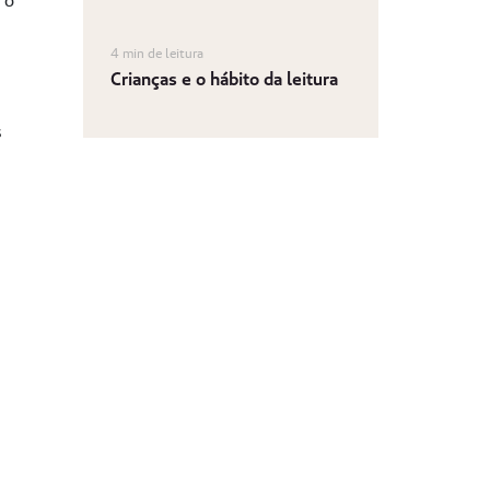
 o
4 min de leitura
Crianças e o hábito da leitura
s