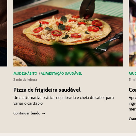
MUDE1HÁBITO
/
ALIMENTAÇÃO SAUDÁVEL
MUD
3 min de leitura
5 mi
Pizza de frigideira saudável
Co
Uma alternativa prática, equilibrada e cheia de sabor para
Apre
variar o cardápio.
ingr
mer
Continuar lendo
Cont