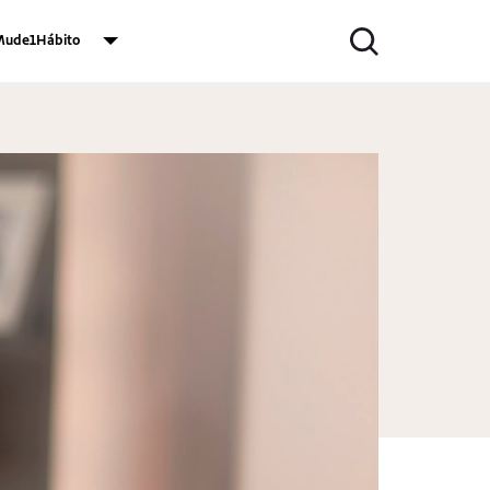
ude1Hábito