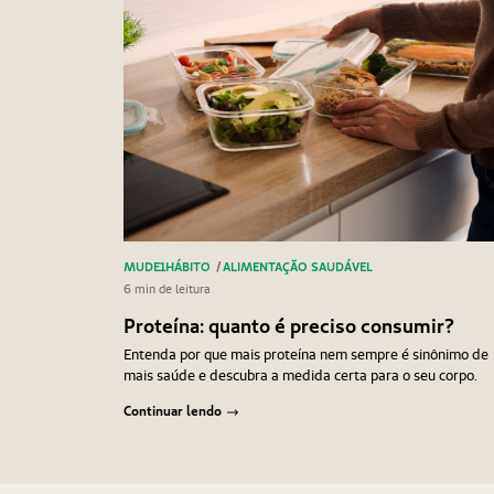
MUDE1HÁBITO
/
ALIMENTAÇÃO SAUDÁVEL
6 min de leitura
Proteína: quanto é preciso consumir?
Entenda por que mais proteína nem sempre é sinônimo de
mais saúde e descubra a medida certa para o seu corpo.
Continuar lendo
Navegação
Anterior
Próximo
de