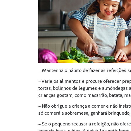
– Mantenha o hábito de fazer as refeições 
– Varie os alimentos e procure oferecer pre
tortas, bolinhos de legumes e almôndegas a
crianças gostam, como macarrão, batata, man
– Não obrigue a criança a comer e não insis
só comerá a sobremesa, ganhará brinquedo, 
– Se o pequeno recusar a refeição, não ofer
especialistas, o ideal é deixá-lo sentir f