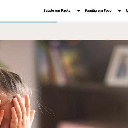
Saúde em Pauta
Família em Foco
M