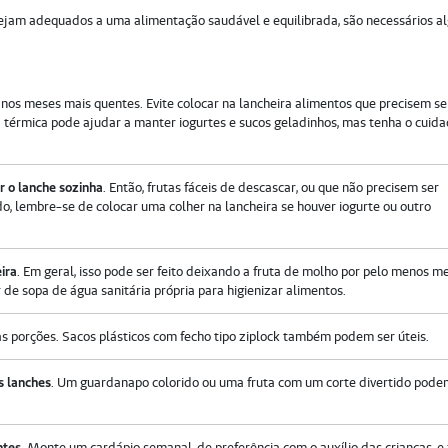
sejam adequados a uma alimentação saudável e equilibrada, são necessários a
l nos meses mais quentes. Evite colocar na lancheira alimentos que precisem se
 térmica pode ajudar a manter iogurtes e sucos geladinhos, mas tenha o cuid
.
r o lanche sozinha
. Então, frutas fáceis de descascar, ou que não precisem ser
 lembre-se de colocar uma colher na lancheira se houver iogurte ou outro
ira
. Em geral, isso pode ser feito deixando a fruta de molho por pelo menos m
 de sopa de água sanitária própria para higienizar alimentos.
s porções. Sacos plásticos com fecho tipo ziplock também podem ser úteis.
s lanches
. Um guardanapo colorido ou uma fruta com um corte divertido pod
ntes
. Monte um cardápio semanal, de preferência com o auxílio das crianças, e