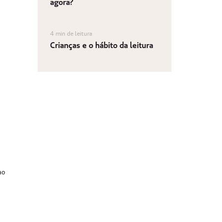
agora?
4 min de leitura
Crianças e o hábito da leitura
e
ao