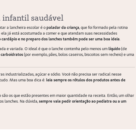
 infantil saudável
ar a lancheira escolar é o
paladar da criança
, que foi formado pela rotina
que ela já está acostumada a comer e que atendam suas necessidades
o cardápio e no preparo dos lanches também pode ser uma boa ideia
.
ceada e variada. O ideal é que o lanche contenha pelo menos um
líquido
(de
m
carboidratos
(por exemplo, pães, bolos caseiros, biscoitos sem recheio) e uma
 industrializadas, açúcar e sódio. Você não precisa ser radical nesse
 tudo. Mas uma boa dica é:
leia sempre os rótulos dos produtos antes de
o são os que estão presentes em maior quantidade na receita. Então, um olhar
os lanches. Na dúvida,
sempre vale pedir orientação ao pediatra ou a um