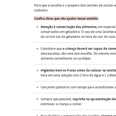
Para que a escolha e o preparo dos lanches da escola 
cuidados.
Confira dicas que vão ajudar nesse sentido:
Atenção à conservação dos alimentos
, em especia
conservados em geladeira. O uso de uma lancheira
de só tirá-los da geladeira na hora de sair de casa
Considere que
a criança deverá ser capaz de come
descascadas, são uma boa escolha. Do mesmo modo,
alimento semelhante no cardápio.
Higienize bem as frutas antes de colocar na lanche
hora em uma solução com 1 litro de água e 1 colher
Use potes plásticos com tampa para acondicionar a
Sempre que possível,
capriche na apresentação do
estimular a criança a comer.
Para facilitar a organização dos lanches,
planeje a