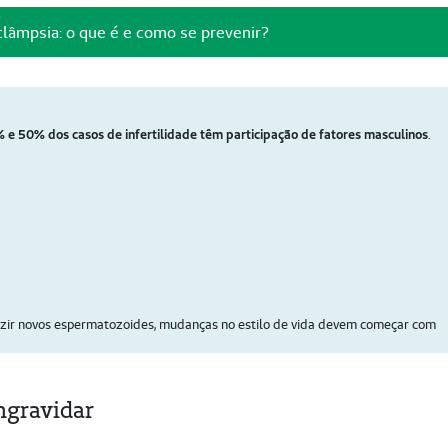
lâmpsia: o que é e como se prevenir?
 e 50% dos casos de infertilidade têm participação de fatores masculinos
.
uzir novos espermatozoides, mudanças no estilo de vida devem começar com
ngravidar