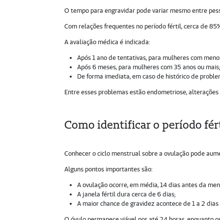
O tempo para engravidar pode variar mesmo entre pes
Com relações frequentes no período fértil, cerca de 8
A avaliação médica é indicada:
Após 1 ano de tentativas, para mulheres com meno
Após 6 meses, para mulheres com 35 anos ou mais
De forma imediata, em caso de histórico de proble
Entre esses problemas estão endometriose, alterações u
Como identificar o período fért
Conhecer o ciclo menstrual sobre a ovulação pode aume
Alguns pontos importantes são:
A ovulação ocorre, em média, 14 dias antes da men
A janela fértil dura cerca de 6 dias;
A maior chance de gravidez acontece de 1 a 2 dias
O óvulo permanece viável por até 24 horas, enquanto o