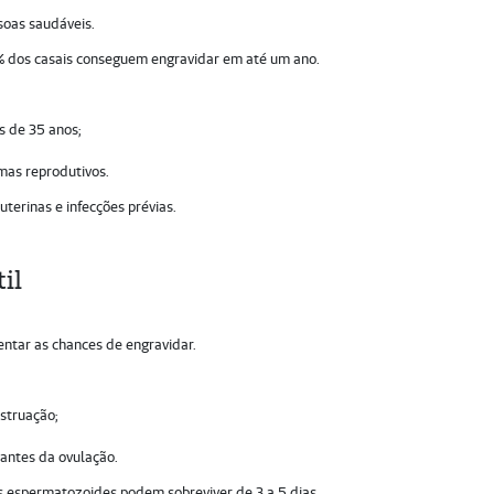
soas saudáveis.
5% dos casais conseguem engravidar em até um ano.
s de 35 anos;
;
mas reprodutivos.
terinas e infecções prévias.
il
ntar as chances de engravidar.
struação;
 antes da ovulação.
s espermatozoides podem sobreviver de 3 a 5 dias.