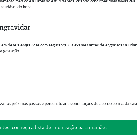
amento médico e ajustes no estilo de vida, criando condições mais favoráveis
 saudável do bebê.
engravidar
 quem deseja engravidar com segurança. Os exames antes de engravidar ajuda
 a gestação.
zar os próximos passos e personalizar as orientações de acordo com cada cas
ntes: conheça a lista de imunização para mamães