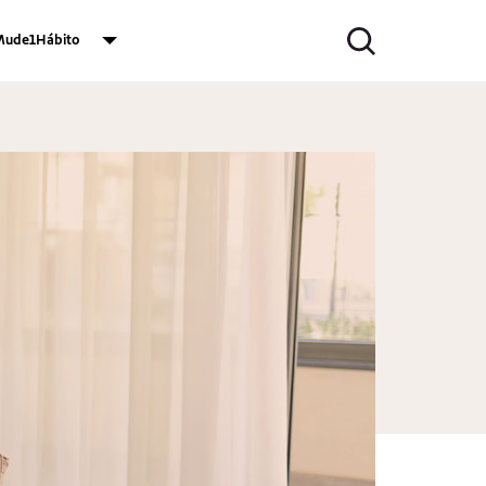
ude1Hábito