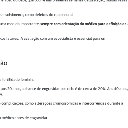
a nervoso do bebê, que ocorre nas primeiras semanas de gestação, muitas vezes
senvolvimento, como defeitos do tubo neural.
é uma medida importante,
sempre com orientação do médico para definição da
plos fatores. A avaliação com um especialista é essencial para um
ção
 fertilidade feminina.
aos 30 anos, a chance de engravidar por ciclo é de cerca de 20%. Aos 40 anos,
%.
de complicações, como alterações cromossômicas e intercorrências durante a
 médico antes de engravidar.