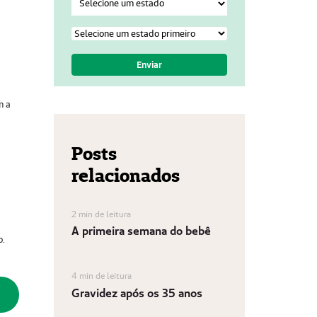
m a
Posts
relacionados
2 min de leitura
A primeira semana do bebê
o.
4 min de leitura
Gravidez após os 35 anos